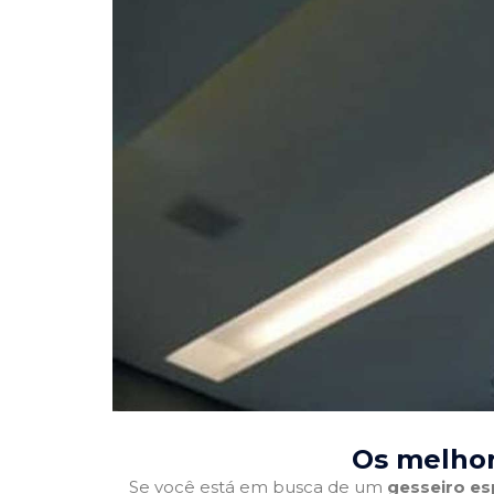
Os melhor
Se você está em busca de um
gesseiro es