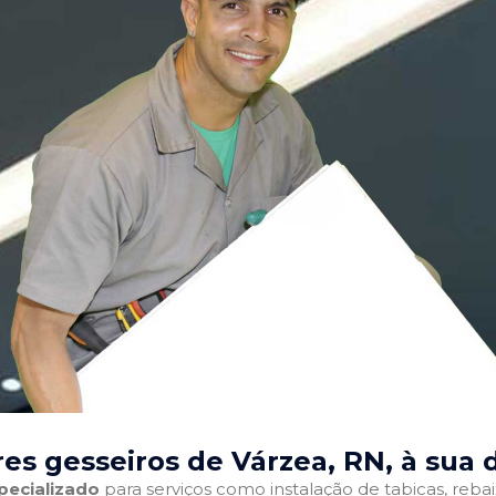
es gesseiros de Várzea, RN
, à sua 
pecializado
para serviços como instalação de tabicas, reba