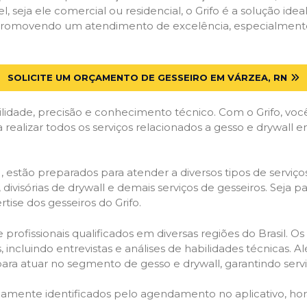
el, seja ele comercial ou residencial, o Grifo é a solução i
s, promovendo um atendimento de excelência, especialmente
SOLICITE UM ORÇAMENTO DE GESSEIRO EM VÁRZEA, RN
lidade, precisão e conhecimento técnico. Com o Grifo, voc
a realizar todos os serviços relacionados a gesso e drywall 
estão preparados para atender a diversos tipos de serviços
 divisórias de drywall e demais serviços de gesseiros. Seja 
ise dos gesseiros do Grifo.
ofissionais qualificados em diversas regiões do Brasil. Os 
 incluindo entrevistas e análises de habilidades técnicas. A
ara atuar no segmento de gesso e drywall, garantindo serviç
idamente identificados pelo agendamento no aplicativo, ho