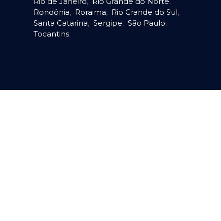
Rio de Janeiro
,
Rio Grande do Norte
,
Rondônia
,
Roraima
,
Rio Grande do Sul
,
Santa Catarina
,
Sergipe
,
São Paulo
,
Tocantins
.