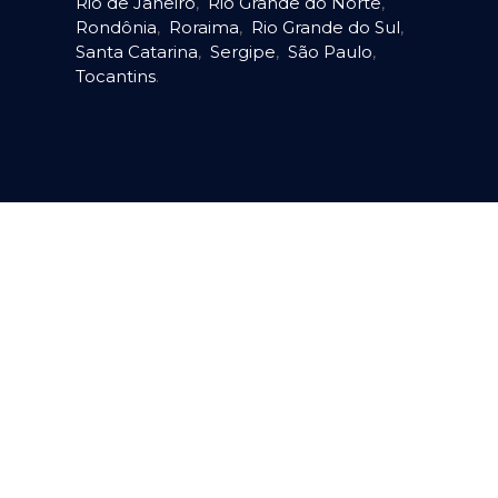
Rio de Janeiro
,
Rio Grande do Norte
,
Rondônia
,
Roraima
,
Rio Grande do Sul
,
Santa Catarina
,
Sergipe
,
São Paulo
,
Tocantins
.