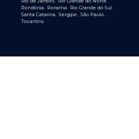
Rio de Janeiro
,
Rio Grande do Norte
,
Rondônia
,
Roraima
,
Rio Grande do Sul
,
Santa Catarina
,
Sergipe
,
São Paulo
,
Tocantins
.