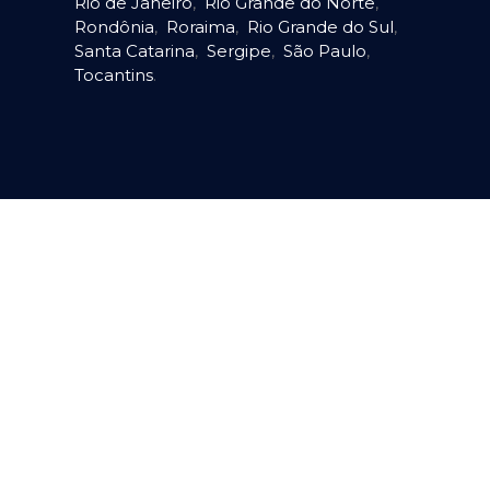
Rio de Janeiro
,
Rio Grande do Norte
,
Rondônia
,
Roraima
,
Rio Grande do Sul
,
Santa Catarina
,
Sergipe
,
São Paulo
,
Tocantins
.