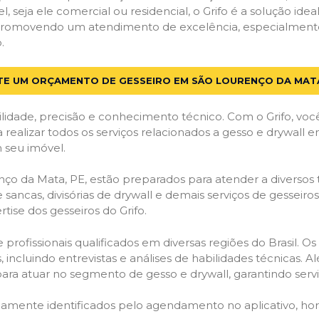
el, seja ele comercial ou residencial, o Grifo é a solução i
s, promovendo um atendimento de excelência, especialment
.
ITE UM ORÇAMENTO DE GESSEIRO EM SÃO LOURENÇO DA MATA
lidade, precisão e conhecimento técnico. Com o Grifo, voc
a realizar todos os serviços relacionados a gesso e drywall
 seu imóvel.
o da Mata, PE, estão preparados para atender a diversos t
 sancas, divisórias de drywall e demais serviços de gesseir
ise dos gesseiros do Grifo.
ofissionais qualificados em diversas regiões do Brasil. Os 
 incluindo entrevistas e análises de habilidades técnicas. A
ara atuar no segmento de gesso e drywall, garantindo serviç
idamente identificados pelo agendamento no aplicativo, ho