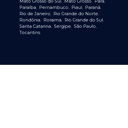
Mato Grosso do Sul
,
Mato Grosso
,
Pará
,
Paraíba
,
Pernambuco
,
Piauí
,
Paraná
,
Rio de Janeiro
,
Rio Grande do Norte
,
Rondônia
,
Roraima
,
Rio Grande do Sul
,
Santa Catarina
,
Sergipe
,
São Paulo
,
Tocantins
.