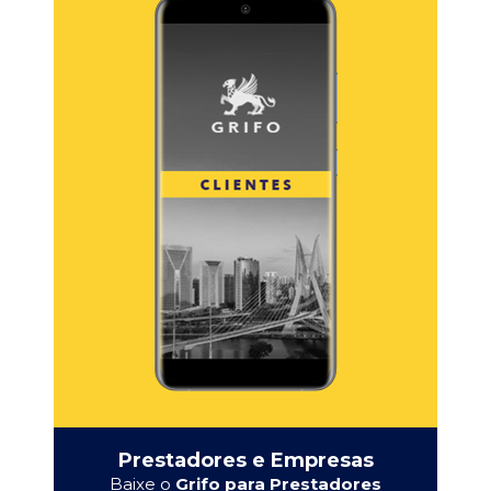
Prestadores e Empresas
Baixe o
Grifo para Prestadores