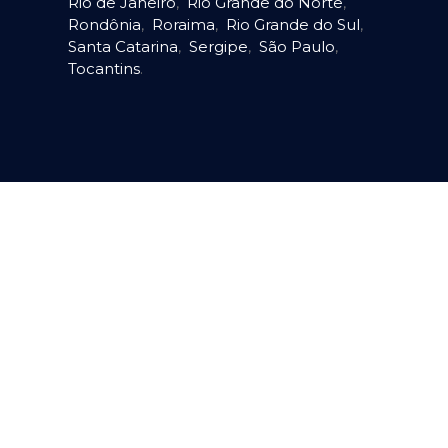
Rio de Janeiro
,
Rio Grande do Norte
,
Rondônia
,
Roraima
,
Rio Grande do Sul
,
Santa Catarina
,
Sergipe
,
São Paulo
,
Tocantins
.