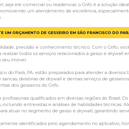
el, seja ele comercial ou residencial, o Grifo é a solução i
s, promovendo um atendimento de excelência, especialmente
.
TE UM ORÇAMENTO DE GESSEIRO EM SÃO FRANCISCO DO PAR
lidade, precisão e conhecimento técnico. Com o Grifo, voc
 realizar todos os serviços relacionados a gesso e drywall 
 seu imóvel.
o do Pará, PA, estão preparados para atender a diversos t
 sancas, divisórias de drywall e demais serviços de gesseir
ise dos gesseiros do Grifo.
ofissionais qualificados em diversas regiões do Brasil. Os 
 incluindo entrevistas e análises de habilidades técnicas. A
ara atuar no segmento de gesso e drywall, garantindo serviç
idamente identificados pelo agendamento no aplicativo, ho