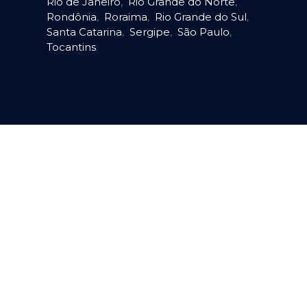
Rio de Janeiro
,
Rio Grande do Norte
,
Rondônia
,
Roraima
,
Rio Grande do Sul
,
Santa Catarina
,
Sergipe
,
São Paulo
,
Tocantins
.