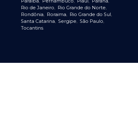
Paraíba
,
Pernambuco
,
Piauí
,
Paraná
,
Rio de Janeiro
,
Rio Grande do Norte
,
Rondônia
,
Roraima
,
Rio Grande do Sul
,
Santa Catarina
,
Sergipe
,
São Paulo
,
Tocantins
.