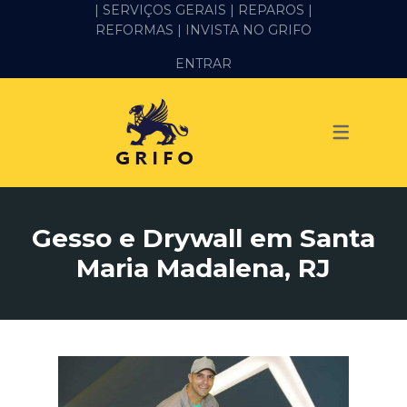
| SERVIÇOS GERAIS |
REPAROS |
REFORMAS
| INVISTA NO GRIFO
SERVIÇOS
ENTRAR
ALVENARIA E PEDREIRO
ELÉTRICA
GESSO E DRYWALL
HIDRÁULICA
Gesso e Drywall em Santa
IMPERMEABILIZAÇÃO
Maria Madalena, RJ
MANUTENÇÃO PREDIAL
MARIDO DE ALUGUEL
PINTURA
REFORMA