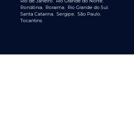
Rio de Janeiro
,
Rio Grande do Norte
,
Rondônia
,
Roraima
,
Rio Grande do Sul
,
Santa Catarina
,
Sergipe
,
São Paulo
,
Tocantins
.