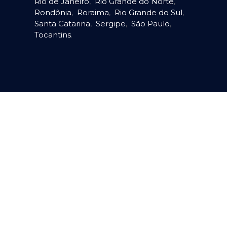
Rio de Janeiro
,
Rio Grande do Norte
,
Rondônia
,
Roraima
,
Rio Grande do Sul
,
Santa Catarina
,
Sergipe
,
São Paulo
,
Tocantins
.