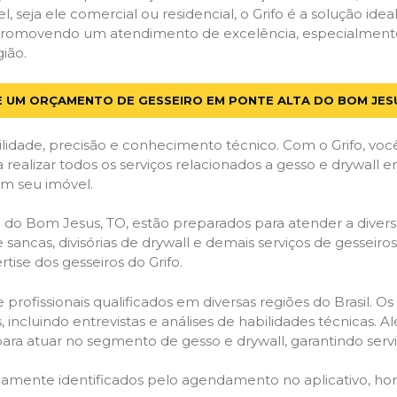
el, seja ele comercial ou residencial, o Grifo é a solução i
s, promovendo um atendimento de excelência, especialment
ião.
E UM ORÇAMENTO DE GESSEIRO EM PONTE ALTA DO BOM JES
lidade, precisão e conhecimento técnico. Com o Grifo, voc
a realizar todos os serviços relacionados a gesso e drywall
em seu imóvel.
do Bom Jesus, TO, estão preparados para atender a diverso
 sancas, divisórias de drywall e demais serviços de gesseir
ise dos gesseiros do Grifo.
ofissionais qualificados em diversas regiões do Brasil. Os 
 incluindo entrevistas e análises de habilidades técnicas. A
ara atuar no segmento de gesso e drywall, garantindo serviç
idamente identificados pelo agendamento no aplicativo, ho