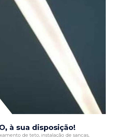
TO
, à sua disposição!
ixamento de teto, instalação de sancas,