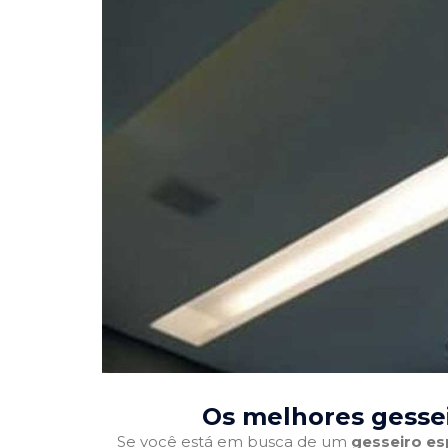
Os melhores gessei
Se você está em busca de um
gesseiro es