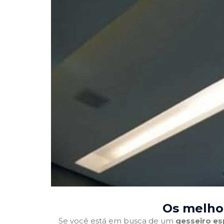
Os melhor
Se você está em busca de um
gesseiro es