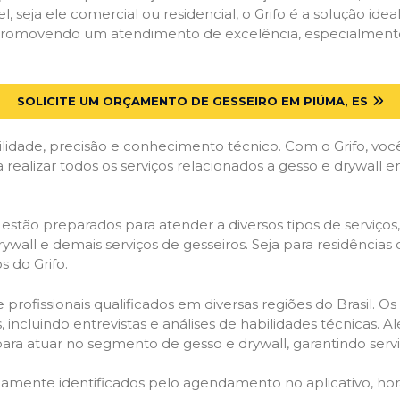
el, seja ele comercial ou residencial, o Grifo é a solução i
s, promovendo um atendimento de excelência, especialmente
SOLICITE UM ORÇAMENTO DE GESSEIRO EM PIÚMA, ES
lidade, precisão e conhecimento técnico. Com o Grifo, voc
a realizar todos os serviços relacionados a gesso e drywall 
stão preparados para atender a diversos tipos de serviços
 drywall e demais serviços de gesseiros. Seja para residênci
 do Grifo.
ofissionais qualificados em diversas regiões do Brasil. Os 
 incluindo entrevistas e análises de habilidades técnicas. A
ara atuar no segmento de gesso e drywall, garantindo serviç
idamente identificados pelo agendamento no aplicativo, ho