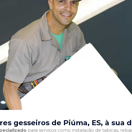
es gesseiros de Piúma, ES
, à sua 
pecializado
para serviços como instalação de tabicas, reba