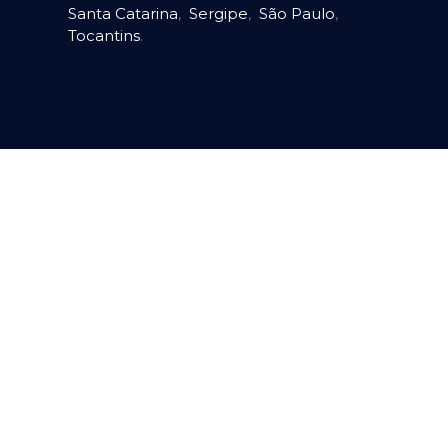
Santa Catarina
,
Sergipe
,
São Paulo
,
Tocantins
.