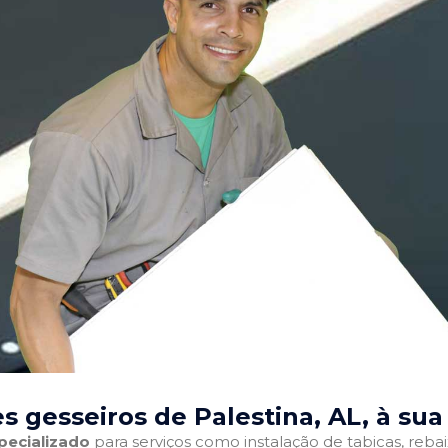
s gesseiros de Palestina, AL
, à sua
pecializado
para serviços como instalação de tabicas, reba