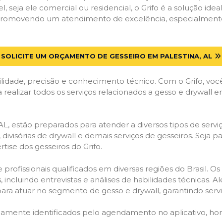
el, seja ele comercial ou residencial, o Grifo é a solução i
, promovendo um atendimento de excelência, especialmente 
SOLICITE UM ORÇAMENTO DE GESSEIRO EM PALESTINA, AL
lidade, precisão e conhecimento técnico. Com o Grifo, voc
 realizar todos os serviços relacionados a gesso e drywall e
L, estão preparados para atender a diversos tipos de serviç
 divisórias de drywall e demais serviços de gesseiros. Seja 
ise dos gesseiros do Grifo.
ofissionais qualificados em diversas regiões do Brasil. Os 
 incluindo entrevistas e análises de habilidades técnicas. A
ara atuar no segmento de gesso e drywall, garantindo serviç
idamente identificados pelo agendamento no aplicativo, ho