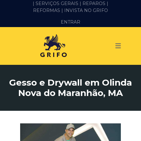
| SERVIÇOS GERAIS |
REPAROS |
REFORMAS
| INVISTA NO GRIFO
SERVIÇOS
ENTRAR
ALVENARIA E PEDREIRO
ELÉTRICA
GESSO E DRYWALL
HIDRÁULICA
Gesso e Drywall em Olinda
IMPERMEABILIZAÇÃO
Nova do Maranhão, MA
MANUTENÇÃO PREDIAL
MARIDO DE ALUGUEL
PINTURA
REFORMA