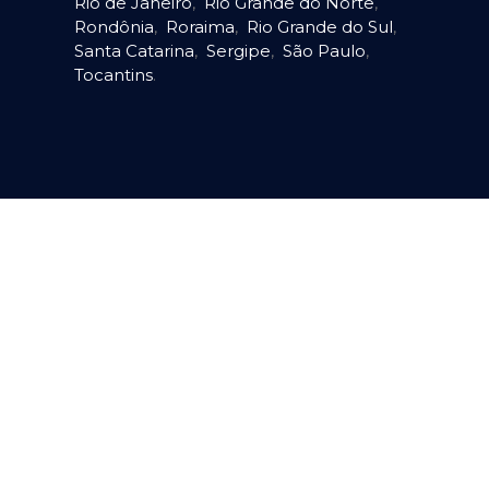
Rio de Janeiro
,
Rio Grande do Norte
,
Rondônia
,
Roraima
,
Rio Grande do Sul
,
Santa Catarina
,
Sergipe
,
São Paulo
,
Tocantins
.