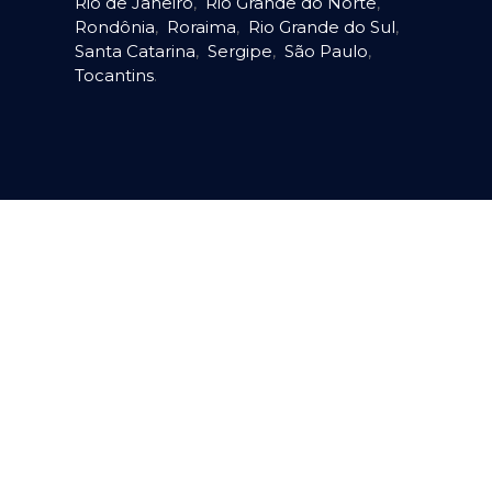
Rio de Janeiro
,
Rio Grande do Norte
,
Rondônia
,
Roraima
,
Rio Grande do Sul
,
Santa Catarina
,
Sergipe
,
São Paulo
,
Tocantins
.