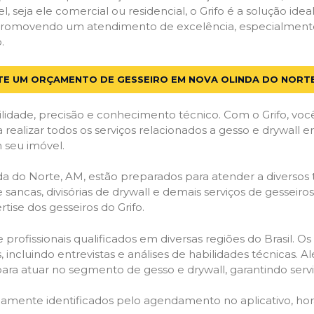
el, seja ele comercial ou residencial, o Grifo é a solução i
s, promovendo um atendimento de excelência, especialment
.
ITE UM ORÇAMENTO DE GESSEIRO EM NOVA OLINDA DO NORTE
lidade, precisão e conhecimento técnico. Com o Grifo, voc
a realizar todos os serviços relacionados a gesso e drywall
 seu imóvel.
 do Norte, AM, estão preparados para atender a diversos t
 sancas, divisórias de drywall e demais serviços de gesseir
ise dos gesseiros do Grifo.
ofissionais qualificados em diversas regiões do Brasil. Os 
 incluindo entrevistas e análises de habilidades técnicas. A
ara atuar no segmento de gesso e drywall, garantindo serviç
idamente identificados pelo agendamento no aplicativo, ho