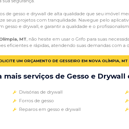
a sua segurança.
viços de gesso e drywall de alta qualidade que seu imóvel me
alize seus projetos com tranquilidade. Navegue pelo aplicati
m gesso e drywall, e garantir a qualidade e o profissionali
Olímpia, MT
, não hesite em usar o Grifo para suas necess
ões eficientes e rápidas, atendendo suas demandas com a q
OLICITE UM ORÇAMENTO DE GESSEIRO EM NOVA OLÍMPIA, MT
mais serviços de Gesso e Drywall 
Divisórias de drywall
Forros de gesso
Reparos em gesso e drywall