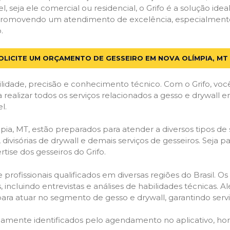
el, seja ele comercial ou residencial, o Grifo é a solução i
s, promovendo um atendimento de excelência, especialment
.
OLICITE UM ORÇAMENTO DE GESSEIRO EM NOVA OLÍMPIA, MT
lidade, precisão e conhecimento técnico. Com o Grifo, voc
a realizar todos os serviços relacionados a gesso e drywall
l.
, MT, estão preparados para atender a diversos tipos de s
 divisórias de drywall e demais serviços de gesseiros. Seja 
ise dos gesseiros do Grifo.
ofissionais qualificados em diversas regiões do Brasil. Os 
 incluindo entrevistas e análises de habilidades técnicas. A
ara atuar no segmento de gesso e drywall, garantindo serviç
idamente identificados pelo agendamento no aplicativo, ho