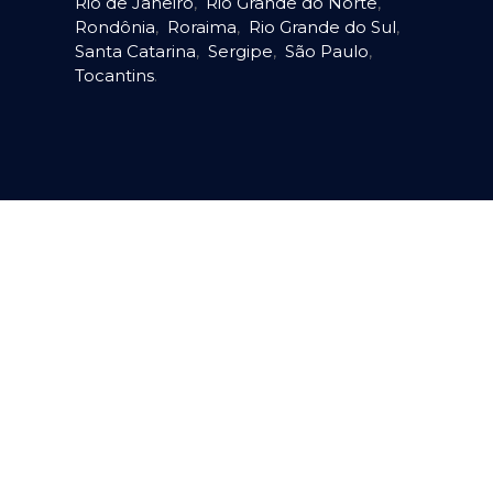
Rio de Janeiro
,
Rio Grande do Norte
,
Rondônia
,
Roraima
,
Rio Grande do Sul
,
Santa Catarina
,
Sergipe
,
São Paulo
,
Tocantins
.