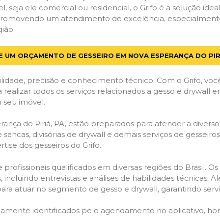
el, seja ele comercial ou residencial, o Grifo é a solução i
s, promovendo um atendimento de excelência, especialmente
ião.
TE UM ORÇAMENTO DE GESSEIRO EM NOVA ESPERANÇA DO PIRI
lidade, precisão e conhecimento técnico. Com o Grifo, voc
a realizar todos os serviços relacionados a gesso e drywall 
 seu imóvel.
ça do Piriá, PA, estão preparados para atender a diversos
 sancas, divisórias de drywall e demais serviços de gesseir
ise dos gesseiros do Grifo.
ofissionais qualificados em diversas regiões do Brasil. Os 
 incluindo entrevistas e análises de habilidades técnicas. A
ara atuar no segmento de gesso e drywall, garantindo serviç
idamente identificados pelo agendamento no aplicativo, ho