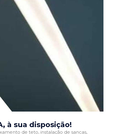
A
, à sua disposição!
ixamento de teto, instalação de sancas,