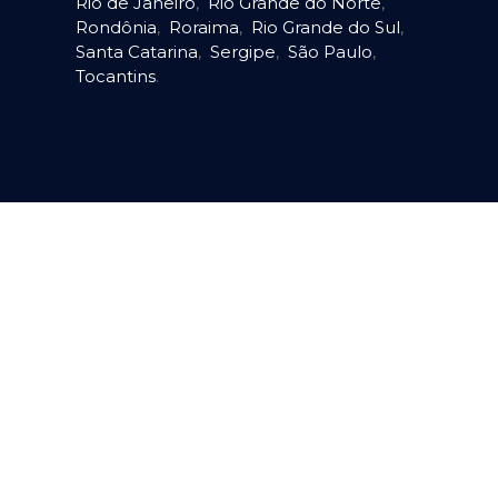
Rio de Janeiro
,
Rio Grande do Norte
,
Rondônia
,
Roraima
,
Rio Grande do Sul
,
Santa Catarina
,
Sergipe
,
São Paulo
,
Tocantins
.