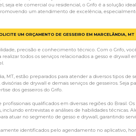
el, seja ele comercial ou residencial, o Grifo é a solução i
s, promovendo um atendimento de excelência, especialment
OLICITE UM ORÇAMENTO DE GESSEIRO EM MARCELÂNDIA, MT
lidade, precisão e conhecimento técnico. Com o Grifo, voc
a realizar todos os serviços relacionados a gesso e drywall
l.
 MT, estão preparados para atender a diversos tipos de ser
 divisórias de drywall e demais serviços de gesseiros. Seja 
ise dos gesseiros do Grifo.
ofissionais qualificados em diversas regiões do Brasil. Os 
 incluindo entrevistas e análises de habilidades técnicas. A
ara atuar no segmento de gesso e drywall, garantindo serviç
idamente identificados pelo agendamento no aplicativo, ho