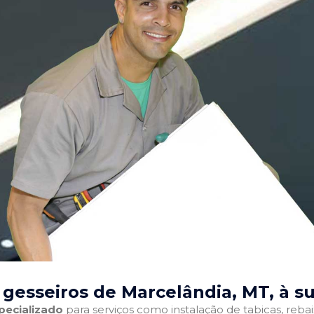
gesseiros de Marcelândia, MT
, à s
pecializado
para serviços como instalação de tabicas, reba