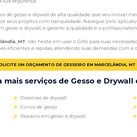
a sua segurança.
viços de gesso e drywall de alta qualidade que seu imóvel me
alize seus projetos com tranquilidade. Navegue pelo aplicati
m gesso e drywall, e garantir a qualidade e o profissionali
lândia, MT
, não hesite em usar o Grifo para suas necessi
ões eficientes e rápidas, atendendo suas demandas com a q
OLICITE UM ORÇAMENTO DE GESSEIRO EM MARCELÂNDIA, MT
mais serviços de Gesso e Drywall 
Divisórias de drywall
Forros de gesso
Reparos em gesso e drywall