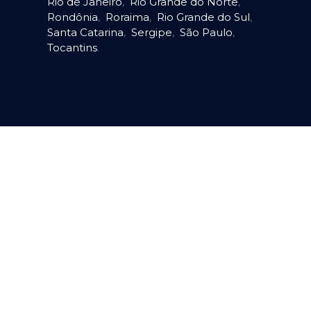
Rio de Janeiro
,
Rio Grande do Norte
,
Rondônia
,
Roraima
,
Rio Grande do Sul
,
Santa Catarina
,
Sergipe
,
São Paulo
,
Tocantins
.