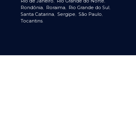
Rio de Janeiro
,
Rio Grande do Norte
,
Rondônia
,
Roraima
,
Rio Grande do Sul
,
Santa Catarina
,
Sergipe
,
São Paulo
,
Tocantins
.