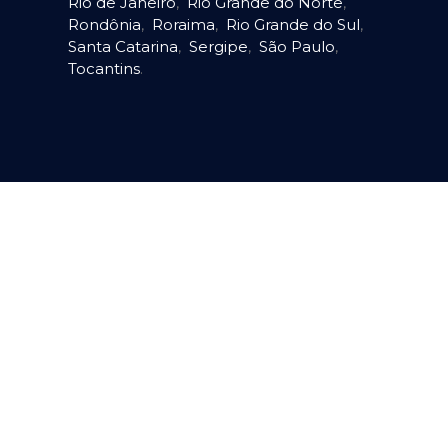
Rio de Janeiro
,
Rio Grande do Norte
,
Rondônia
,
Roraima
,
Rio Grande do Sul
,
Santa Catarina
,
Sergipe
,
São Paulo
,
Tocantins
.