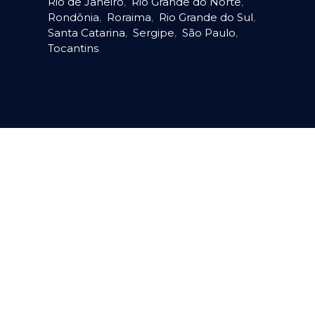
Rio de Janeiro
,
Rio Grande do Norte
,
Rondônia
,
Roraima
,
Rio Grande do Sul
,
Santa Catarina
,
Sergipe
,
São Paulo
,
Tocantins
.