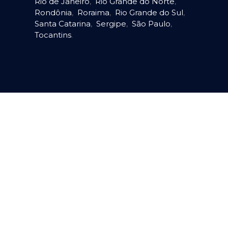
Rio de Janeiro
,
Rio Grande do Norte
,
Rondônia
,
Roraima
,
Rio Grande do Sul
,
Santa Catarina
,
Sergipe
,
São Paulo
,
Tocantins
.