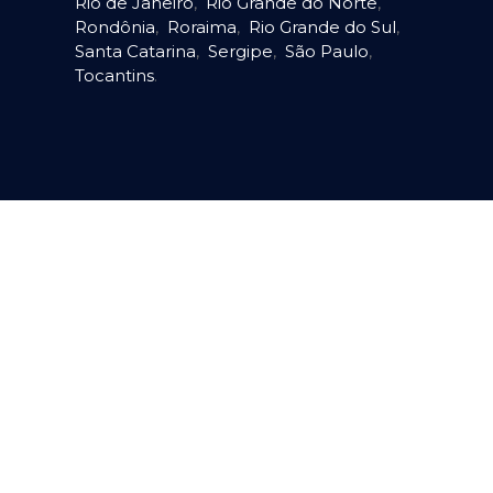
Rio de Janeiro
,
Rio Grande do Norte
,
Rondônia
,
Roraima
,
Rio Grande do Sul
,
Santa Catarina
,
Sergipe
,
São Paulo
,
Tocantins
.