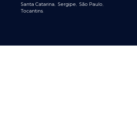
Santa Catarina
,
Sergipe
,
São Paulo
,
Tocantins
.