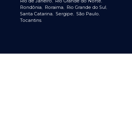
Rio de Janeiro
,
Rio Grande do Norte
,
Rondônia
,
Roraima
,
Rio Grande do Sul
,
Santa Catarina
,
Sergipe
,
São Paulo
,
Tocantins
.