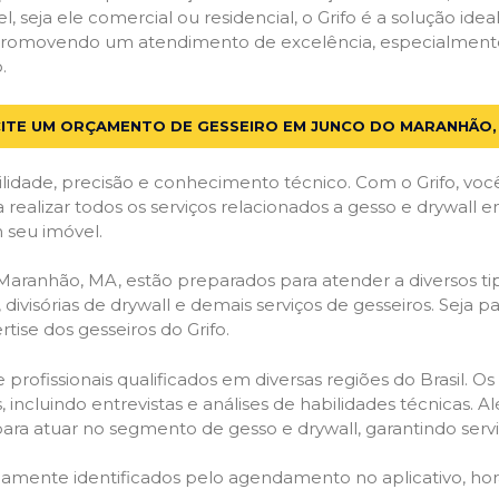
el, seja ele comercial ou residencial, o Grifo é a solução i
os, promovendo um atendimento de excelência, especialmen
.
CITE UM ORÇAMENTO DE GESSEIRO EM JUNCO DO MARANHÃO,
lidade, precisão e conhecimento técnico. Com o Grifo, voc
a realizar todos os serviços relacionados a gesso e drywal
 seu imóvel.
ranhão, MA, estão preparados para atender a diversos tipo
 divisórias de drywall e demais serviços de gesseiros. Seja 
ise dos gesseiros do Grifo.
ofissionais qualificados em diversas regiões do Brasil. Os 
 incluindo entrevistas e análises de habilidades técnicas. A
ara atuar no segmento de gesso e drywall, garantindo serviç
idamente identificados pelo agendamento no aplicativo, ho