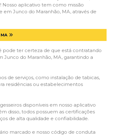
deal! Nosso aplicativo tem como missão
te em Junco do Maranhão, MA, através de
 MA
ê pode ter certeza de que está contratando
l em Junco do Maranhão, MA, garantindo a
s de serviços, como instalação de tabicas,
para residências ou estabelecimentos
gesseiros disponíveis em nosso aplicativo
lém disso, todos possuem as certificações
os de alta qualidade e confiabilidade.
rário marcado e nosso código de conduta