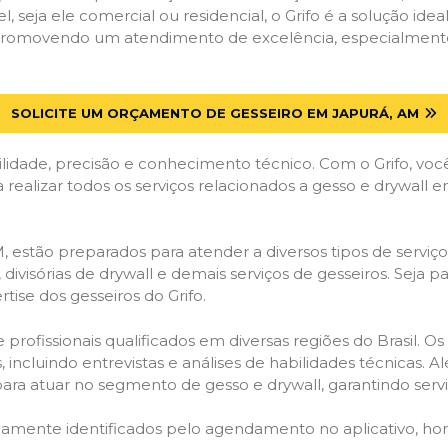
el, seja ele comercial ou residencial, o Grifo é a solução i
s, promovendo um atendimento de excelência, especialmente
SOLICITE UM ORÇAMENTO DE GESSEIRO EM JAPURÁ, AM
lidade, precisão e conhecimento técnico. Com o Grifo, voc
a realizar todos os serviços relacionados a gesso e drywall 
estão preparados para atender a diversos tipos de serviços
 divisórias de drywall e demais serviços de gesseiros. Seja 
ise dos gesseiros do Grifo.
ofissionais qualificados em diversas regiões do Brasil. Os 
 incluindo entrevistas e análises de habilidades técnicas. A
ara atuar no segmento de gesso e drywall, garantindo serviç
idamente identificados pelo agendamento no aplicativo, ho