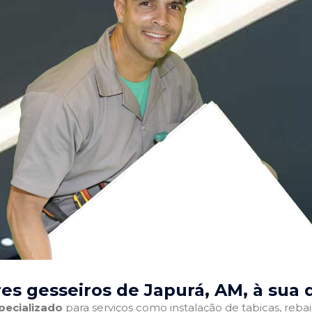
es gesseiros de Japurá, AM
, à sua 
pecializado
para serviços como instalação de tabicas, reba