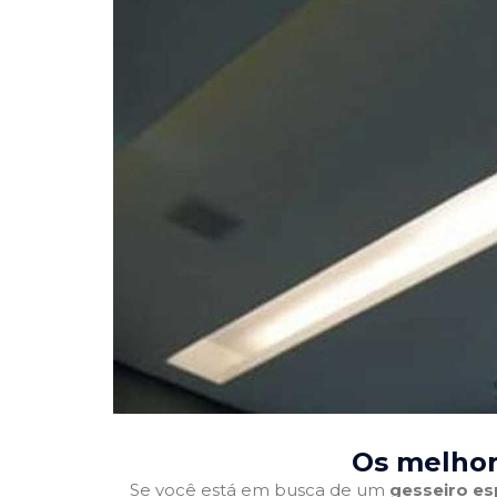
Os melhor
Se você está em busca de um
gesseiro es