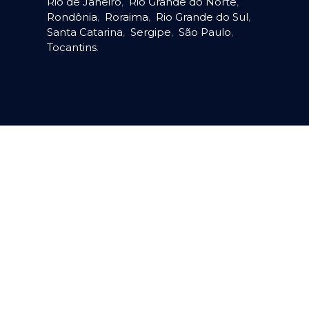
Rio de Janeiro
,
Rio Grande do Norte
,
Rondônia
,
Roraima
,
Rio Grande do Sul
,
Santa Catarina
,
Sergipe
,
São Paulo
,
Tocantins
.