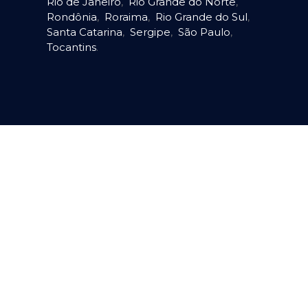
Rio de Janeiro
,
Rio Grande do Norte
,
Rondônia
,
Roraima
,
Rio Grande do Sul
,
Santa Catarina
,
Sergipe
,
São Paulo
,
Tocantins
.