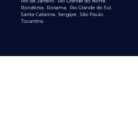
Rio de Janeiro
,
Rio Grande do Norte
,
Rondônia
,
Roraima
,
Rio Grande do Sul
,
Santa Catarina
,
Sergipe
,
São Paulo
,
Tocantins
.