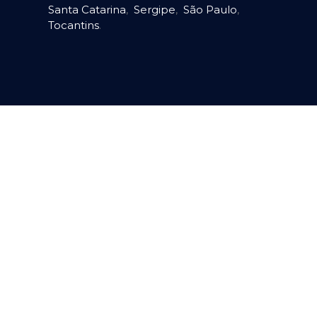
Santa Catarina
,
Sergipe
,
São Paulo
,
Tocantins
.