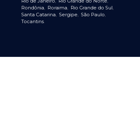
Rio de Janeiro
,
Rio Grande do Norte
,
Rondônia
,
Roraima
,
Rio Grande do Sul
,
Santa Catarina
,
Sergipe
,
São Paulo
,
Tocantins
.