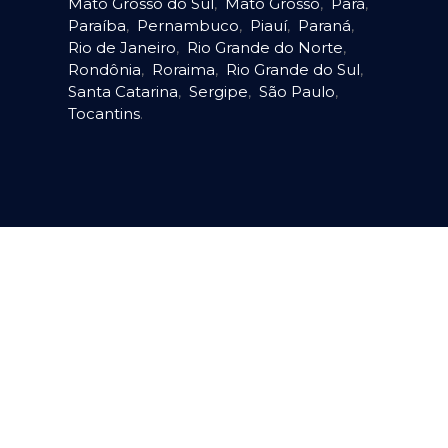
Mato Grosso do Sul
,
Mato Grosso
,
Pará
,
Paraíba
,
Pernambuco
,
Piauí
,
Paraná
,
Rio de Janeiro
,
Rio Grande do Norte
,
Rondônia
,
Roraima
,
Rio Grande do Sul
,
Santa Catarina
,
Sergipe
,
São Paulo
,
Tocantins
.