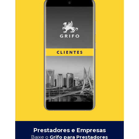
Prestadores e Empresas
Baixe o
Grifo para Prestadores