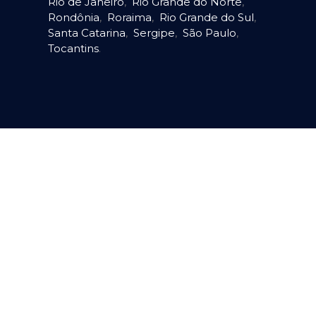
Rio de Janeiro
,
Rio Grande do Norte
,
Rondônia
,
Roraima
,
Rio Grande do Sul
,
Santa Catarina
,
Sergipe
,
São Paulo
,
Tocantins
.