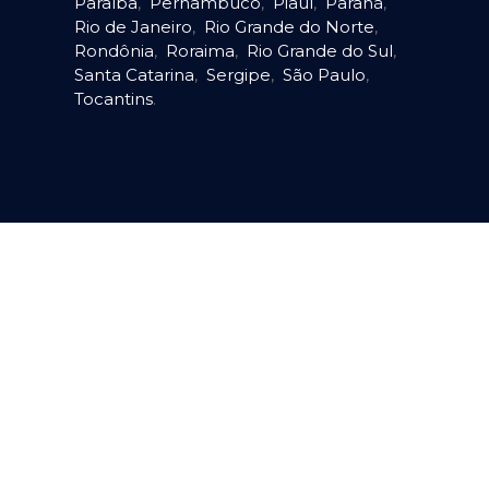
Paraíba
,
Pernambuco
,
Piauí
,
Paraná
,
Rio de Janeiro
,
Rio Grande do Norte
,
Rondônia
,
Roraima
,
Rio Grande do Sul
,
Santa Catarina
,
Sergipe
,
São Paulo
,
Tocantins
.