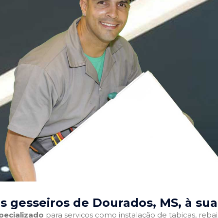
s gesseiros de Dourados, MS
, à su
pecializado
para serviços como instalação de tabicas, reba