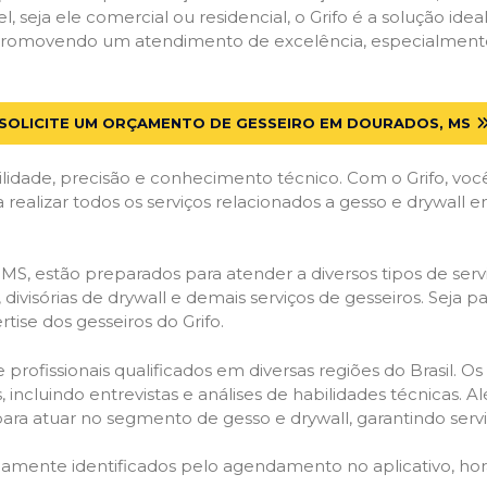
el, seja ele comercial ou residencial, o Grifo é a solução i
s, promovendo um atendimento de excelência, especialment
SOLICITE UM ORÇAMENTO DE GESSEIRO EM DOURADOS, MS
lidade, precisão e conhecimento técnico. Com o Grifo, voc
a realizar todos os serviços relacionados a gesso e drywall
, estão preparados para atender a diversos tipos de servi
 divisórias de drywall e demais serviços de gesseiros. Seja 
ise dos gesseiros do Grifo.
ofissionais qualificados em diversas regiões do Brasil. Os 
 incluindo entrevistas e análises de habilidades técnicas. A
ara atuar no segmento de gesso e drywall, garantindo serviç
idamente identificados pelo agendamento no aplicativo, ho