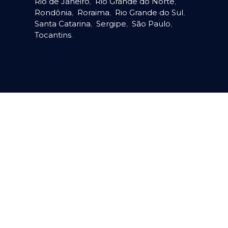
Rio de Janeiro
,
Rio Grande do Norte
,
Rondônia
,
Roraima
,
Rio Grande do Sul
,
Santa Catarina
,
Sergipe
,
São Paulo
,
Tocantins
.