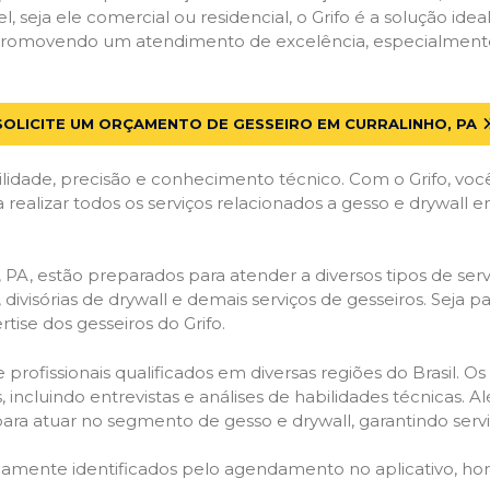
el, seja ele comercial ou residencial, o Grifo é a solução i
, promovendo um atendimento de excelência, especialmente
SOLICITE UM ORÇAMENTO DE GESSEIRO EM CURRALINHO, PA
lidade, precisão e conhecimento técnico. Com o Grifo, voc
 realizar todos os serviços relacionados a gesso e drywall 
PA, estão preparados para atender a diversos tipos de servi
 divisórias de drywall e demais serviços de gesseiros. Seja 
ise dos gesseiros do Grifo.
ofissionais qualificados em diversas regiões do Brasil. Os 
 incluindo entrevistas e análises de habilidades técnicas. A
ara atuar no segmento de gesso e drywall, garantindo serviç
idamente identificados pelo agendamento no aplicativo, ho