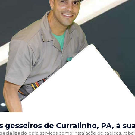
 gesseiros de Curralinho, PA
, à su
pecializado
para serviços como instalação de tabicas, reba