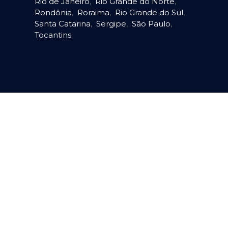
Rio de Janeiro
,
Rio Grande do Norte
,
Rondônia
,
Roraima
,
Rio Grande do Sul
,
Santa Catarina
,
Sergipe
,
São Paulo
,
Tocantins
.