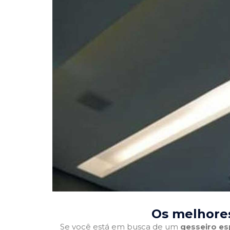
Os melhore
Se você está em busca de um
gesseiro es