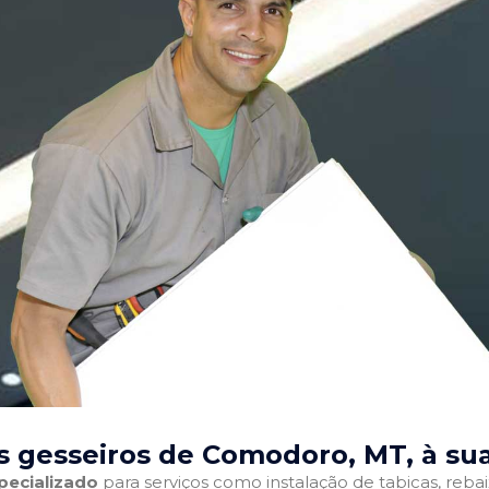
s gesseiros de Comodoro, MT
, à su
pecializado
para serviços como instalação de tabicas, reba