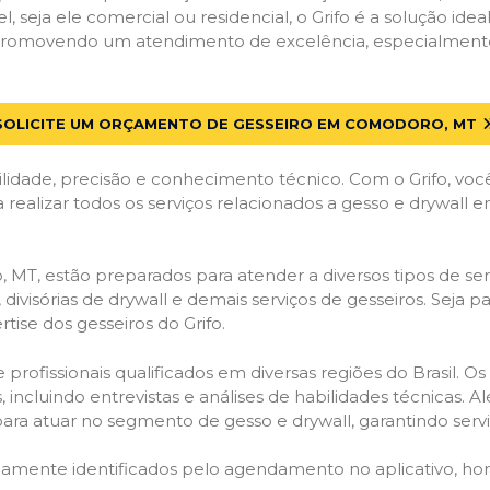
el, seja ele comercial ou residencial, o Grifo é a solução i
s, promovendo um atendimento de excelência, especialmen
SOLICITE UM ORÇAMENTO DE GESSEIRO EM COMODORO, MT
lidade, precisão e conhecimento técnico. Com o Grifo, voc
a realizar todos os serviços relacionados a gesso e drywal
T, estão preparados para atender a diversos tipos de serv
 divisórias de drywall e demais serviços de gesseiros. Seja 
ise dos gesseiros do Grifo.
ofissionais qualificados em diversas regiões do Brasil. Os 
 incluindo entrevistas e análises de habilidades técnicas. A
ara atuar no segmento de gesso e drywall, garantindo serviç
idamente identificados pelo agendamento no aplicativo, ho